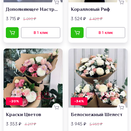
Дополняющее Настроение
Коралловый Риф
3 715
3 524
5 090
4 428
₽
₽
₽
₽
-20%
-34%
Краски Цветов
Белоснежный Шелест
3 353
3 945
4 217
5 955
₽
₽
₽
₽