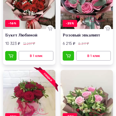
-16%
-25%
Букет Любимой
Розовый эвкалипт
10 323
6 215
12 237
8 317
₽
₽
₽
₽
СКИДКА!