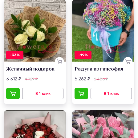
-33%
-19%
Желанный подарок
Радуга из гипсофил
3 312
5 262
4 929
6 486
₽
₽
₽
₽