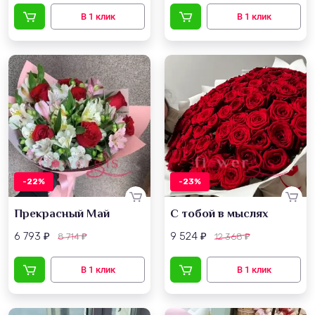
-22%
-23%
Прекрасный Май
С тобой в мыслях
6 793
9 524
8 714
12 368
₽
₽
₽
₽