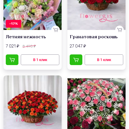
-17%
Летняя нежность
Гранатовая роскошь
7 021
27 047
8 498
₽
₽
₽