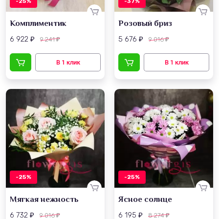
-25%
-37%
Комплиментик
Розовый бриз
6 922
5 676
9 241
9 016
₽
₽
₽
₽
-25%
-25%
Мягкая нежность
Ясное солнце
6 732
6 195
9 016
8 274
₽
₽
₽
₽