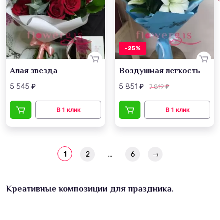
-25%
Алая звезда
Воздушная легкость
5 545
5 851
7 819
₽
₽
₽
1
2
...
6
→
Креативные композиции для праздника.