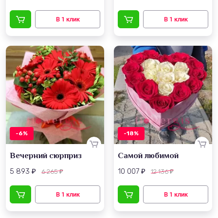
-6%
-18%
Вечерний сюрприз
Самой любимой
5 893
10 007
6 265
12 136
₽
₽
₽
₽