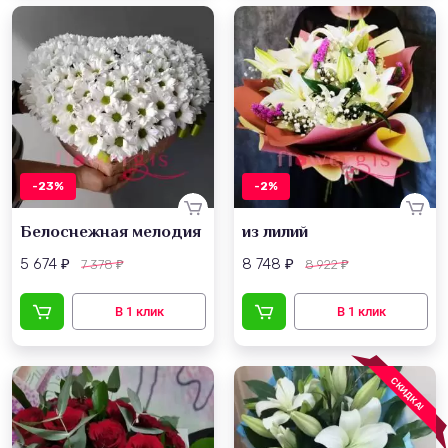
-23%
-2%
Белоснежная мелодия
из лилий
5 674
8 748
7 378
8 922
₽
₽
₽
₽
СКИДКА!