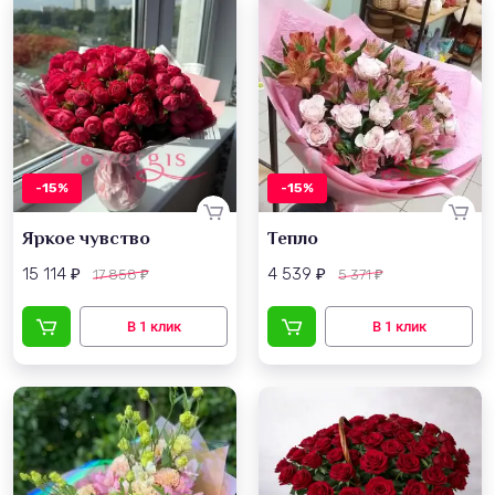
-15%
-15%
Яркое чувство
Тепло
15 114
4 539
17 858
5 371
₽
₽
₽
₽