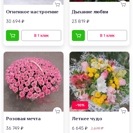
Огненное настроение
Дыхание любви
30 694
23 819
₽
₽
-10%
Розовая мечта
Летнее чудо
36 749
6 645
7 378
₽
₽
₽