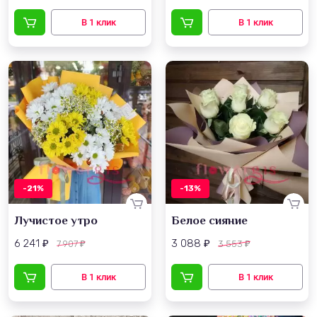
-21%
-13%
Лучистое утро
Белое сияние
6 241
3 088
7 907
3 553
₽
₽
₽
₽