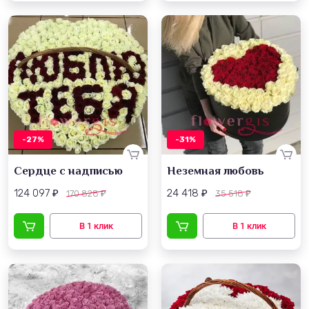
-27%
-31%
Сердце с надписью
Неземная любовь
124 097
24 418
170 828
35 518
₽
₽
₽
₽