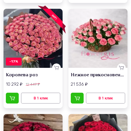
ХИТ!
-17%
Королева роз
Нежное прикосновение
10 292
21 536
12 449
₽
₽
₽