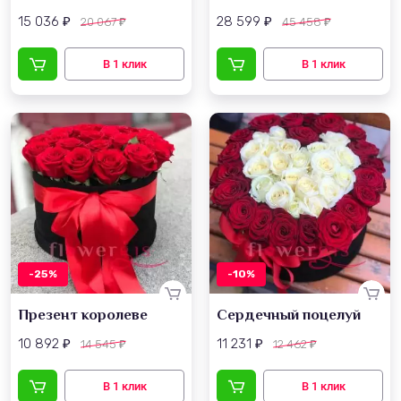
15 036
28 599
20 067
45 458
₽
₽
₽
₽
-25%
-10%
Презент королеве
Сердечный поцелуй
10 892
11 231
14 545
12 462
₽
₽
₽
₽