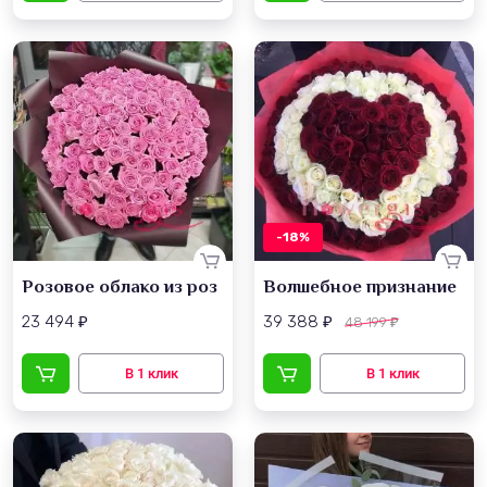
-18%
Розовое облако из роз
Волшебное признание
23 494
39 388
48 199
₽
₽
₽