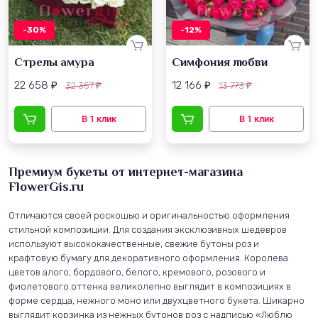
-30%
-12%
Стрелы амура
Симфония любви
22 658
12 166
32 357
13 773
₽
₽
₽
₽
Премиум букеты от интернет-магазина
FlowerGis.ru
Отличаются своей роскошью и оригинальностью оформления
стильной композиции. Для создания эксклюзивных шедевров
используют высококачественные, свежие бутоны роз и
крафтовую бумагу для декоративного оформления. Королева
цветов алого, бордового, белого, кремового, розового и
фиолетового оттенка великолепно выглядит в композициях в
форме сердца, нежного моно или двухцветного букета. Шикарно
выглядит корзинка из нежных бутонов роз с надписью «Люблю