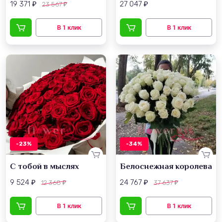
19 371
27 047
23 567
₽
₽
₽
-23%
-34%
С тобой в мыслях
Белоснежная королева
9 524
24 767
12 368
37 637
₽
₽
₽
₽