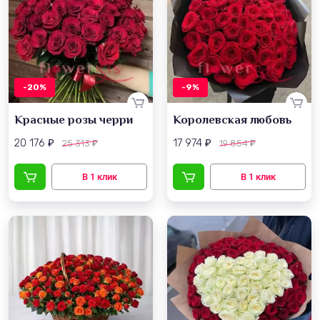
-20%
-9%
Красные розы черри
Королевская любовь
20 176
17 974
25 313
19 854
₽
₽
₽
₽