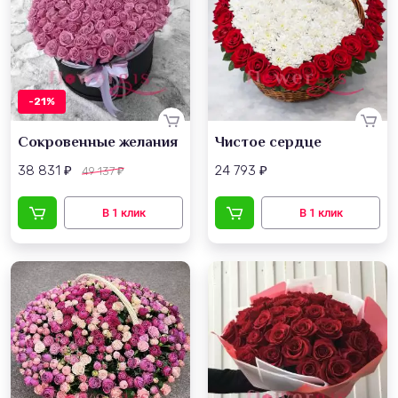
-21%
Сокровенные желания
Чистое сердце
38 831
24 793
49 137
₽
₽
₽