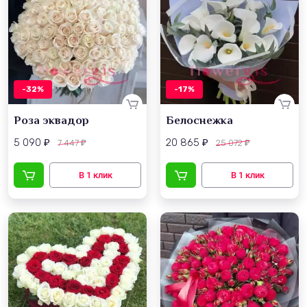
-32%
-17%
Роза эквадор
Белоснежка
5 090
20 865
7 447
25 072
₽
₽
₽
₽