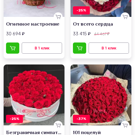
-25%
Огненное настроение
От всего сердца
30 694
33 415
44 467
₽
₽
₽
-25%
-37%
Безграничная симпатия
101 поцелуй