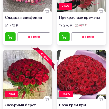
-16%
Сладкая симфония
Прекрасные времена
61 770
19 276
22 977
₽
₽
₽
СКИДКА!
-14%
-26%
Лазурный берег
Роза гран при