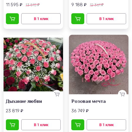
11 595
9 188
13 515
12 361
₽
₽
₽
₽
Дыхание любви
Розовая мечта
23 819
36 749
₽
₽